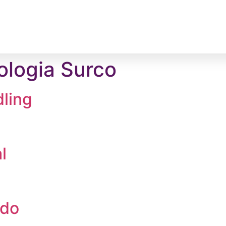
ologia Surco
ling
l
ado