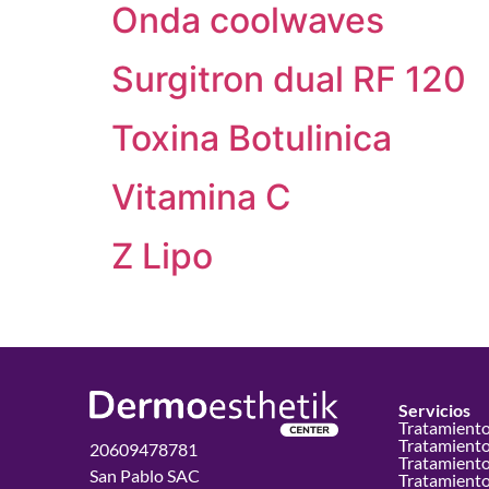
Onda coolwaves
Surgitron dual RF 120
Toxina Botulinica
Vitamina C
Z Lipo
Servicios
Tratamiento
Tratamiento
20609478781
Tratamient
San Pablo SAC
Tratamientos