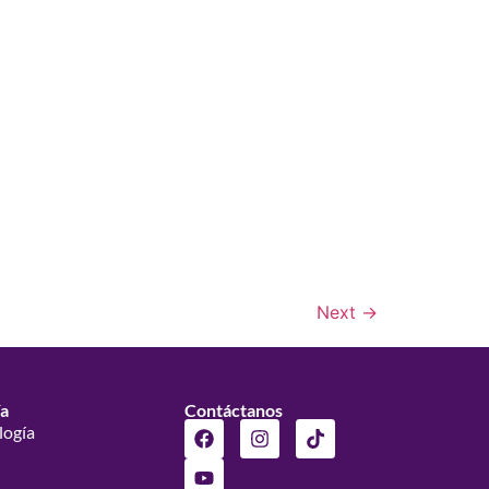
Next
→
ía
Contáctanos
logía