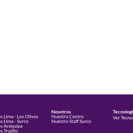
Nosotros
Tecnolog
s Lima - Los Olivos
Nuestro Centro
Ver Tecno
s Lima - Surco
Nuestro Staff Surco
os Arequipa
 Trujillo