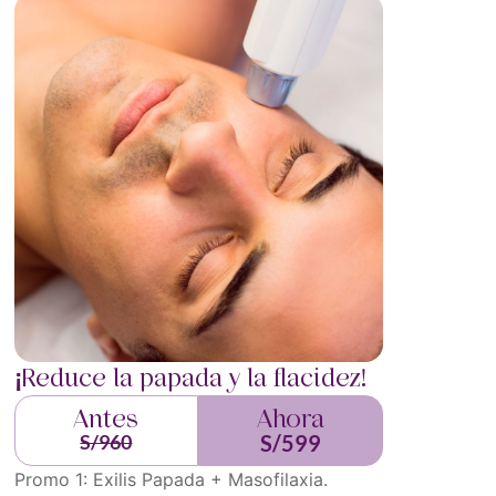
¡Reduce la papada y la flacidez!
Antes
Ahora
S/960
S/599
Promo 1: Exilis Papada + Masofilaxia.