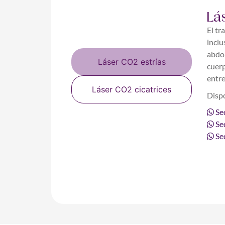
Lá
El tr
inclu
abdom
Láser CO2 estrías
cuerp
entre
Láser CO2 cicatrices
Dispo
Se
Se
Sed