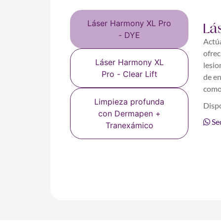
Láser Harmony XL Pro
Lá
- DYE
Actúa
ofrec
Láser Harmony XL
lesio
Pro - Clear Lift
de en
como
Limpieza profunda
Dispo
con Dermapen +
Se
Tranexámico