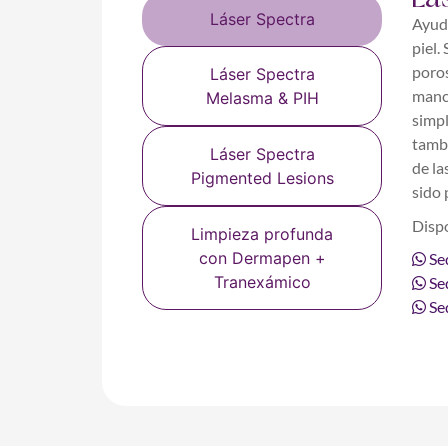
Láser Spectra
Ayuda
piel.
poros
Láser Spectra
manc
Melasma & PIH
simpl
tambi
Láser Spectra
de la
Pigmented Lesions
sido 
Dispo
Limpieza profunda
con Dermapen +
Se
Tranexámico
Se
Sed