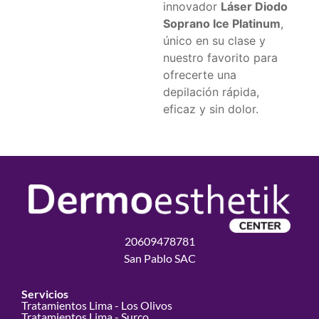
innovador
Láser Diodo
Soprano Ice Platinum
,
único en su clase y
nuestro favorito para
ofrecerte una
depilación rápida,
eficaz y sin dolor.
20609478781
San Pablo SAC
Servicios
Tratamientos Lima - Los Olivos
Tratamientos Lima - Surco