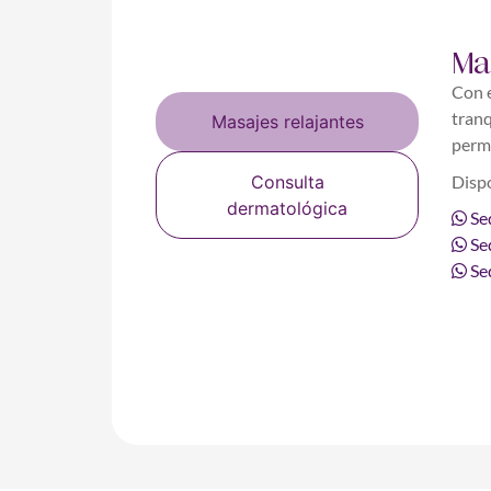
Ma
Con e
tran
Masajes relajantes
permi
Dispo
Consulta
dermatológica
Se
Se
Sed