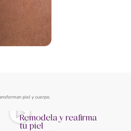
Depila
ansforman piel y cuerpo.
Remodela y reafirma
Depi
tu piel
dolo