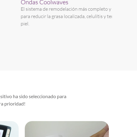
ndas Coolwaves
Láser 
l sistema de remodelación más completo y efectivo
Ofrece un
ara reducir la grasa localizada, celulítis y tensado de
dolor co
iel.
Platinum
simultane
vello no
sitivo ha sido seleccionado para
ra prioridad!