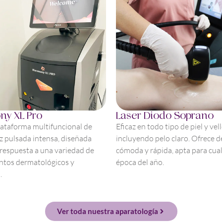
ny XL Pro
Laser Diodo Soprano
lataforma multifuncional de
Eficaz en todo tipo de piel y vell
uz pulsada intensa, diseñada
incluyendo pelo claro. Ofrece d
 respuesta a una variedad de
cómoda y rápida, apta para cua
ntos dermatológicos y
época del año.
.
Ver toda nuestra aparatología